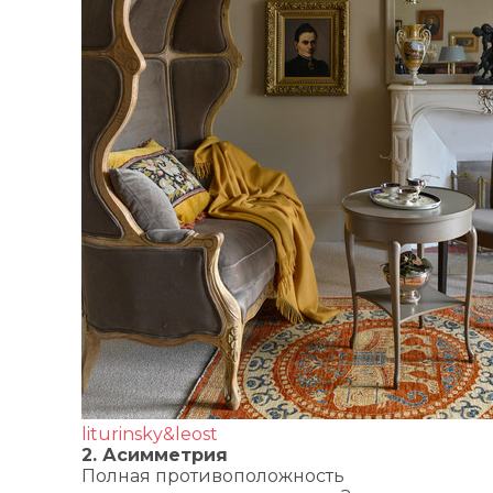
liturinsky&leost
2. Асимметрия
Полная противоположность