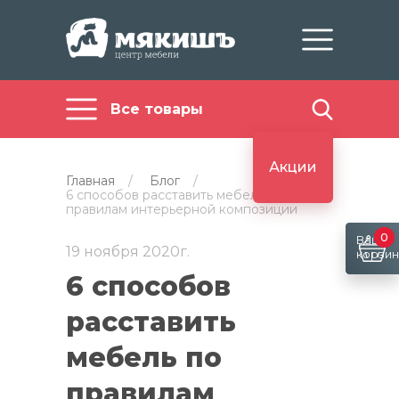
Все товары
Акции
Главная
/
Блог
/
6 способов расставить мебель по
правилам интерьерной композиции
0
Ваша
19 ноября 2020г.
корзин
6 способов
расставить
мебель по
правилам