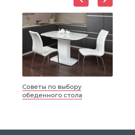
Советы по выбору
Сов
обеденного стола
кухн