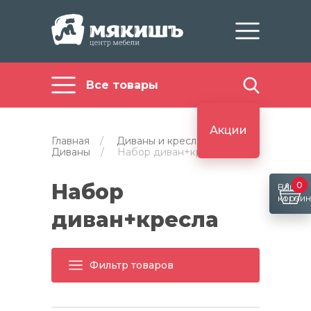
Все товары
Акции
Главная
/
Диваны и кресла
/
Диваны
/
Набор диван+кресла
Набор
0
Ваша
корзин
диван+кресла
Фильтр товаров