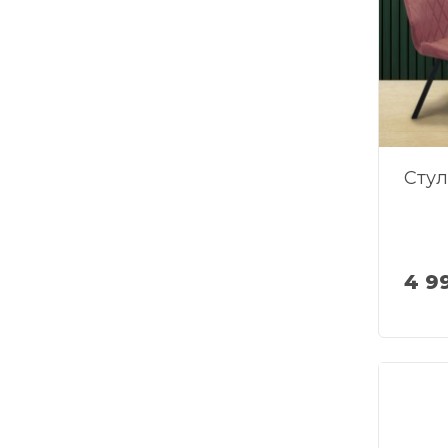
Стул
4 9