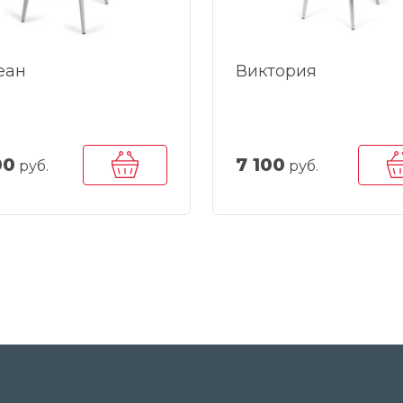
еан
Виктория
00
7 100
руб.
руб.