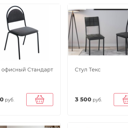
 офисный Стандарт
Стул Текс
90
3 500
руб.
руб.