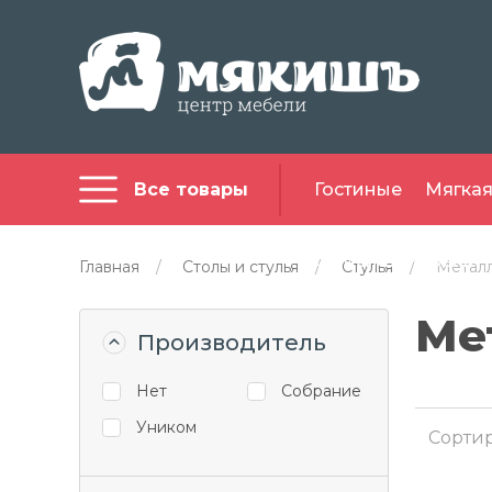
Все товары
Гостиные
Мягкая
Офисная мебель
Главная
/
Столы и стулья
/
Стулья
/
Метал
Ме
Производитель
Нет
Собрание
Уником
Сортир