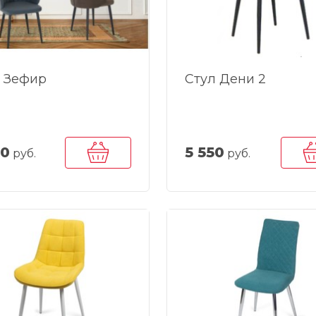
 Зефир
Стул Дени 2
00
5 550
руб.
руб.