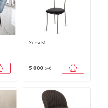
Хлоя М
5 000
руб.