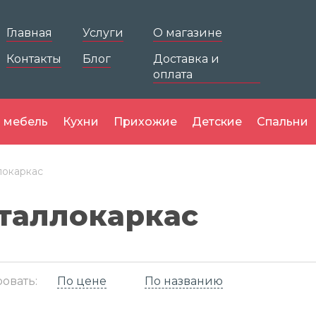
Главная
Услуги
О магазине
Контакты
Блог
Доставка и
оплата
 мебель
Кухни
Прихожие
Детские
Спальни
локаркас
таллокаркас
овать:
По цене
По названию