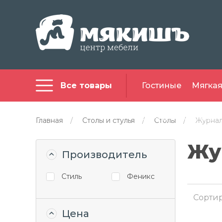
Все товары
Гостиные
Мягкая
Офисная мебель
Главная
/
Столы и стулья
/
Столы
/
Журна
Жу
Производитель
Стиль
Феникс
Сортир
Цена