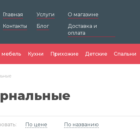
Главная
Услуги
О магазине
Контакты
Блог
Доставка и
оплата
 мебель
Кухни
Прихожие
Детские
Спальни
льные
рнальные
овать:
По цене
По названию