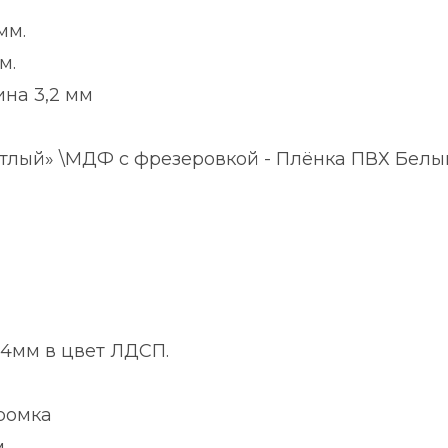
мм.
м.
на 3,2 мм
етлый» \МДФ с фрезеровкой - Плёнка ПВХ Белы
,4мм в цвет ЛДСП.
ромка
м