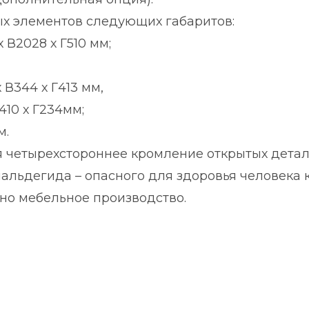
ых элементов следующих габаритов:
В2028 х Г510 мм;
В344 х Г413 мм,
410 х Г234мм;
м.
 четырехстороннее кромление открытых детал
льдегида – опасного для здоровья человека к
дно мебельное производство.