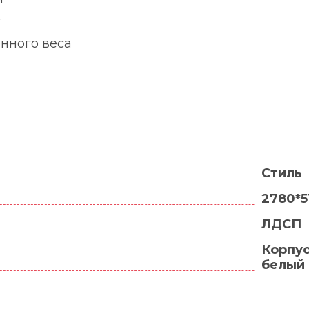
г
енного веса
Стиль
2780*5
ЛДСП
Корпус
белый 