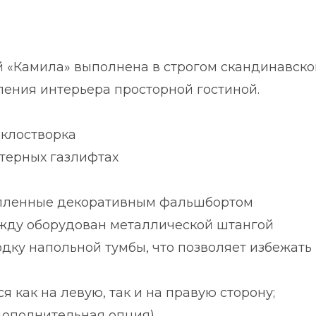
 «Камила» выполнена в строгом скандинавском
ления интерьера просторной гостиной.
клостворка
терных газлифтах
епленные декоративным фальшбортом
жду оборудован металлической штангой
дку напольной тумбы, что позволяет избежать
 как на левую, так и на правую сторону;
дополнительная опция).