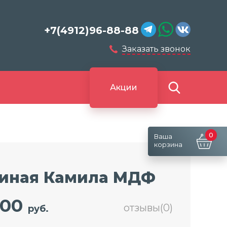
+7(4912)96-88-88
Заказать звонок
Акции
0
Ваша
корзина
тиная Камила МДФ
600
отзывы(0)
руб.