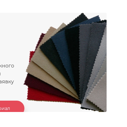
жного
ы
аявку
риал