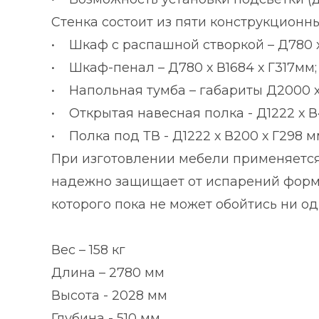
Стенка состоит из пяти конструкционн
• Шкаф с распашной створкой – Д780 х 
• Шкаф-пенал – Д780 х В1684 х Г317мм;
• Напольная тумба – габариты Д2000 х 
• Открытая навесная полка - Д1222 х В
• Полка под ТВ - Д1222 х В200 х Г298 м
При изготовлении мебели применяется
надежно защищает от испарений форма
которого пока не может обойтись ни о
Вес – 158 кг
Длина – 2780 мм
Высота - 2028 мм
Глубина - 510 мм