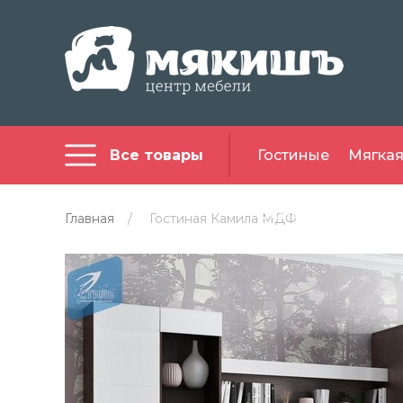
Все товары
Гостиные
Мягкая
Офисная мебель
Главная
/
Гостиная Камила МДФ